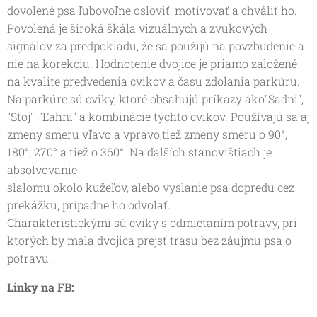
dovolené psa ľubovoľne osloviť, motivovať a chváliť ho.
Povolená je široká škála vizuálnych a zvukových
signálov za predpokladu, že sa použijú na povzbudenie a
nie na korekciu. Hodnotenie dvojice je priamo založené
na kvalite predvedenia cvikov a času zdolania parkúru.
Na parkúre sú cviky, ktoré obsahujú príkazy ako"Sadni",
"Stoj", "Ľahni" a kombinácie týchto cvikov. Používajú sa aj
zmeny smeru vľavo a vpravo,tiež zmeny smeru o 90°,
180°, 270° a tiež o 360°. Na ďalších stanovištiach je
absolvovanie
slalomu okolo kužeľov, alebo vyslanie psa dopredu cez
prekážku, prípadne ho odvolať.
Charakteristickými sú cviky s odmietaním potravy, pri
ktorých by mala dvojica prejsť trasu bez záujmu psa o
potravu.
Linky na FB: