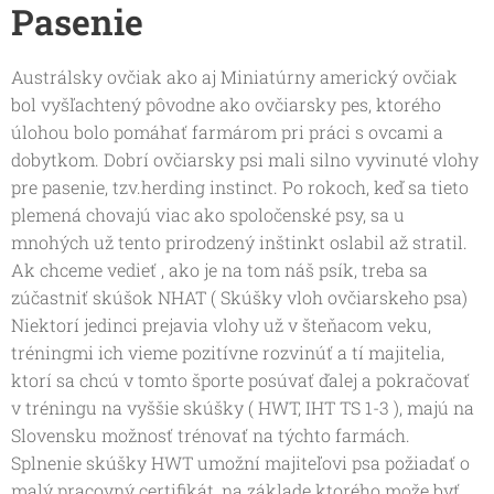
Pasenie
Austrálsky ovčiak ako aj Miniatúrny americký ovčiak
bol vyšľachtený pôvodne ako ovčiarsky pes, ktorého
úlohou bolo pomáhať farmárom pri práci s ovcami a
dobytkom. Dobrí ovčiarsky psi mali silno vyvinuté vlohy
pre pasenie, tzv.herding instinct. Po rokoch, keď sa tieto
plemená chovajú viac ako spoločenské psy, sa u
mnohých už tento prirodzený inštinkt oslabil až stratil.
Ak chceme vedieť , ako je na tom náš psík, treba sa
zúčastniť skúšok NHAT ( Skúšky vloh ovčiarskeho psa)
Niektorí jedinci prejavia vlohy už v šteňacom veku,
tréningmi ich vieme pozitívne rozvinúť a tí majitelia,
ktorí sa chcú v tomto športe posúvať ďalej a pokračovať
v tréningu na vyššie skúšky ( HWT, IHT TS 1-3 ), majú na
Slovensku možnosť trénovať na týchto farmách.
Splnenie skúšky HWT umožní majiteľovi psa požiadať o
malý pracovný certifikát, na základe ktorého može byť