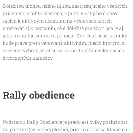
Dôležitou úlohou nášho klubu, zastrešujúceho všetkých
priaznivcov tohto plemena,je preto viesť jeho členov
nielen k aktívnym účastiam na výstavách,ale ich
smerovať aj k poznaniu, aké dôležité pre život psa je aj
jeho mentálne zdravie a pohoda. Táto časť našej stránky
bude práve preto venovaná aktivitám, medzi ktorými si
môžeme vybrať, ak chceme zamestnať hlavičky našich
štvornohých kamošov.
Rally obedience
Podstatou Rally Obedience je predviesť cviky poslušnosti
na parkúre (cvičebnej ploche), pričom dôraz sa kladie na