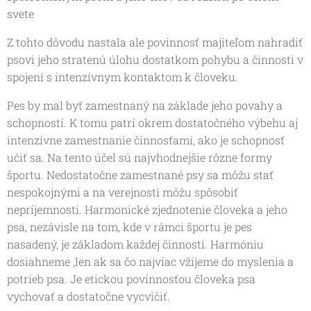
svete
Z tohto dôvodu nastala ale povinnosť majiteľom nahradiť
psovi jeho stratenú úlohu dostatkom pohybu a činnosti v
spojení s intenzívnym kontaktom k človeku.
Pes by mal byť zamestnaný na základe jeho povahy a
schopností. K tomu patrí okrem dostatočného výbehu aj
intenzívne zamestnanie činnosťami, ako je schopnosť
učiť sa. Na tento účel sú najvhodnejšie rôzne formy
športu. Nedostatočne zamestnané psy sa môžu stať
nespokojnými a na verejnosti môžu spôsobiť
nepríjemnosti. Harmonické zjednotenie človeka a jeho
psa, nezávisle na tom, kde v rámci športu je pes
nasadený, je základom každej činnosti. Harmóniu
dosiahneme ,len ak sa čo najviac vžijeme do myslenia a
potrieb psa. Je etickou povinnosťou človeka psa
vychovať a dostatočne vycvičiť.