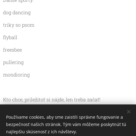
dog dancing
triky so psom
flyball
freesbee
pullering
mondioring
Kto chce, príležitoť si nájde, len treba začať!
Používame cookies, aby sme zaistili správne fungovanie a
bezpečnosť našich stránok. Tým vám môžeme poskytnúť tú
najlepšiu skúsenosť z ich návštevy.