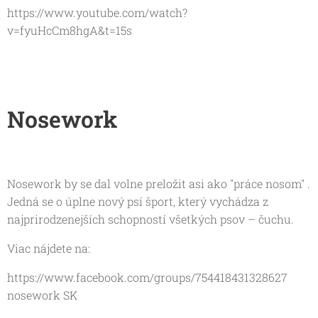
https://www.youtube.com/watch?
v=fyuHcCm8hgA&t=15s
Nosework
Nosework by se dal volne preložit asi ako "práce nosom" .
Jedná se o úplne nový psí šport, který vychádza z
najprirodzenejších schopností všetkých psov – čuchu.
Viac nájdete na:
https://www.facebook.com/groups/754418431328627
nosework SK