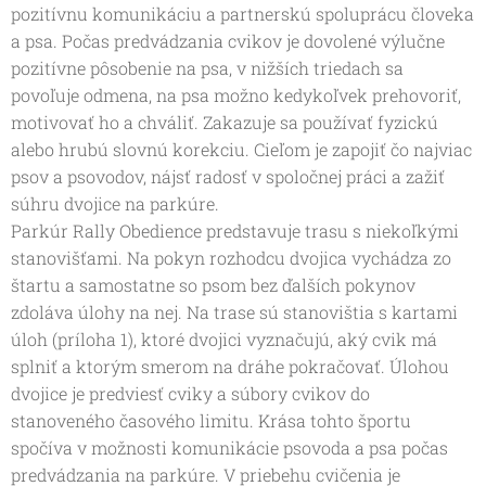
pozitívnu komunikáciu a partnerskú spoluprácu človeka
a psa. Počas predvádzania cvikov je dovolené výlučne
pozitívne pôsobenie na psa, v nižších triedach sa
povoľuje odmena, na psa možno kedykoľvek prehovoriť,
motivovať ho a chváliť. Zakazuje sa používať fyzickú
alebo hrubú slovnú korekciu. Cieľom je zapojiť čo najviac
psov a psovodov, nájsť radosť v spoločnej práci a zažiť
súhru dvojice na parkúre.
Parkúr Rally Obedience predstavuje trasu s niekoľkými
stanovišťami. Na pokyn rozhodcu dvojica vychádza zo
štartu a samostatne so psom bez ďalších pokynov
zdoláva úlohy na nej. Na trase sú stanovištia s kartami
úloh (príloha 1), ktoré dvojici vyznačujú, aký cvik má
splniť a ktorým smerom na dráhe pokračovať. Úlohou
dvojice je predviesť cviky a súbory cvikov do
stanoveného časového limitu. Krása tohto športu
spočíva v možnosti komunikácie psovoda a psa počas
predvádzania na parkúre. V priebehu cvičenia je