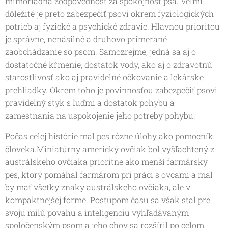
mimoriadna zodpovednosť za spokojnosť psa. Veľmi
dôležité je preto zabezpečiť psovi okrem fyziologických
potrieb aj fyzické a psychické zdravie. Hlavnou prioritou
je správne, nenásilné a druhovo primerané
zaobchádzanie so psom. Samozrejme, jedná sa aj o
dostatočné kŕmenie, dostatok vody, ako aj o zdravotnú
starostlivosť ako aj pravidelné očkovanie a lekárske
prehliadky. Okrem toho je povinnosťou zabezpečiť psovi
pravidelný styk s ľuďmi a dostatok pohybu a
zamestnania na uspokojenie jeho potreby pohybu.
Počas celej histórie mal pes rôzne úlohy ako pomocník
človeka.Miniatúrny americký ovčiak bol vyšľachtený z
austrálskeho ovčiaka prioritne ako menší farmársky
pes, ktorý pomáhal farmárom pri práci s ovcami a mal
by mať všetky znaky austrálskeho ovčiaka, ale v
kompaktnejšej forme. Postupom času sa však stal pre
svoju milú povahu a inteligenciu vyhľadávaným
spoločenským psom a jeho chov sa rozšíril po celom