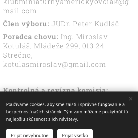
klubminiaturnyamerickyovciak@g
mail.com
Člen výboru:
JUDr. Peter Kudláč
Poradca chovu:
Ing. Miroslav
Kotuláš, Mládeže 299, 013 24
Strečno,
kotulasmiroslav@gmail.com
Kontrolná a revízna komisia:
Dárius Bryndza, Jana Cupáková
Používame cookies, aby sme zaistili správne fungovanie a
bezpečnosť našich stránok. Tým vám môžeme poskytnúť tú
najlepšiu skúsenosť z ich návštevy.
Obrázky poskytol
Pexels
Prijať nevyhnutné
Prijať všetko