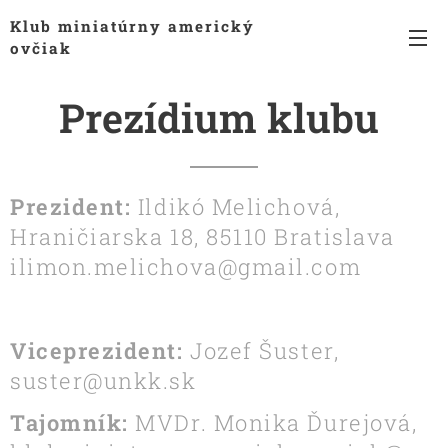
Klub miniatúrny americký
ovčiak
Prezídium klubu
Prezident:
Ildikó Melichová,
Hraničiarska 18, 85110 Bratislava
ilimon.melichova@gmail.com
Viceprezident:
Jozef Šuster,
suster@unkk.sk
Tajomník:
MVDr. Monika Ďurejová,